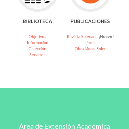
BIBLIOTECA
PUBLICACIONES
Objetivos
Revista Soleriana
¡Nuevo!
Información
Libros
Colección
Obra Mons. Soler
Servicios
Área de Extensión Académica