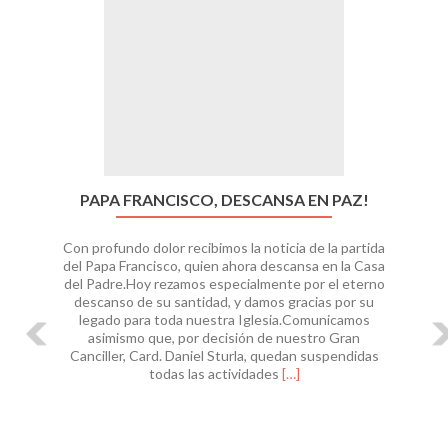
PAPA FRANCISCO, DESCANSA EN PAZ!
Con profundo dolor recibimos la noticia de la partida
del Papa Francisco, quien ahora descansa en la Casa
del Padre.Hoy rezamos especialmente por el eterno
descanso de su santidad, y damos gracias por su
legado para toda nuestra Iglesia.Comunicamos
asimismo que, por decisión de nuestro Gran
Canciller, Card. Daniel Sturla, quedan suspendidas
Leer
todas las actividades
[…]
másPapa
Francisco,
descansa
en